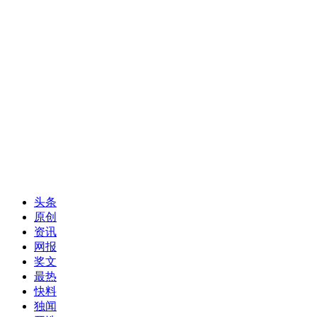
头条
原创
资讯
网报
奖文
最热
快料
独闻