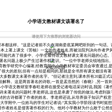
小学语文教材课文该署名了
请使用下方推荐的浏览器访问
课本都这样。”这是记者前不久在湖南娄底某网吧听到的一句话。说
本上署上课文《苦柚》一文的作者姓名,而被法院判决向作者尹
谷歌浏览器
可能代表了很多中、小学生看待语文教材课文署名问题的心态。
的署名问题上极少产生过著作权意识。”一位中学老师尖锐地指出
教育教学研究中心编著,经教育部中小学教材审定委员会审查通过
火狐浏览器
很大的差别,但有一点却是相同的,那就是全书所有课文都没有署
以大多数课文未署作者的名字。”但记者注意到,课本所有20篇正式
无法解释。这是两首著名的诗歌,一首是孟浩然的《春晓》,另一首
学语文教研室李春旺老师在接受记者电话采访时说,我国《著作
未署名的问题时,李老师说,这也是承袭了传统的做法,考虑到孩
材的古诗都署了作者的姓名。李老师还说,从培养孩子知识产权意识
大学附中,一位姓马的学生对记者说:“其实我小学阶段读书时挺
署作者姓名是侵害著作权的行为。他对小学教材为什么敢于公然侵