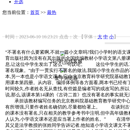
开选
您当前位置：
首页
>>
最热
时间：2023-06-10 16:23:21
点击：
次
【字体：
大
中
小
】
“不署名有什么要紧啊,不就一篇小文章吗?我们小学时的语文
育出版社因为没有在其出版的全国统编教材小学语文第八册课
24小时在线客服
息,让这位中学生发出了这么一句议论。 这位中学生的话,
署名现象。“由于一贯实行不署名的做法,我国小学生在作品
本,另一本也是小学语文课本,它由北京教育科学研究院基础
寰宇浏览器
用课本第四册。从内容、编排体例等各方面看,两本书已经有了
时间较久,作者姓名无从查找,有些篇是编者写的或改写的,所
说,那么,该课本第14课的《古诗二首》也没有署名的事实就
承担该教材编写任务的北京教科院基础教育教学研究中心小
有所增强,只要作者姓名确切的,尽量都给署上。 在谈到古诗
的课本没有署名,只在相关的教学参考书中注明,但中高年级教
人认为,小学语文课本还是应当署上作者的姓名。” 在清华
其父是法学教授的张姓同学告诉记者,他知道小学语文课文不