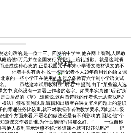
这句话的,是一位十三、四岁的中学生,他在网上看到,人民教
风庭赔偿5万元并在全国发行的报纸上赔礼道歉。就是这则消
APP下载
而造成这种心态的,正是我国几十年来小学语文教材课文的不
。 记者手头有两本书,一本是记者本人20年前用过的语文课
,是北京的一些小学正在使用的九年义务教育六年制小学语文试
欧朋浏览器
名。 虽然这本试用教材在“后记”中提到,由于“某些篇入选
课文中,竟然没有一篇署上作者的名字。如果事实真如“后记”所
则是白居易的《草》,难道说,这两首诗歌的作者也无从查找吗?
权法》颁布实施以后,编辑和出版者在课文署名问题上的意识
子的背诵任务比较重,就不对掌握作者做教学要求,因此低年级
这个方面来看,不署名的做法还是有不利影响的,因此,他“个
想知道课文作者是谁,为什么他能写得那么好。” 一位自称
害他人权利表示迷惑不解,“难道课本就可以违法吗?” 记