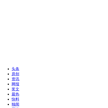
头条
原创
资讯
网报
奖文
最热
快料
独闻